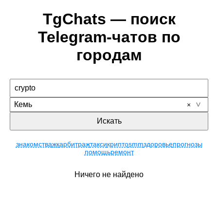
TgChats — поиск
Telegram-чатов по
городам
Кемь
Искать
знакомства
жк
арбитраж
такси
крипто
smm
здоровье
прогнозы
помощь
ремонт
Ничего не найдено