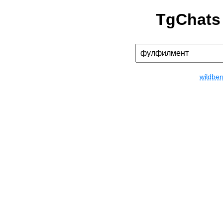
TgChats
wildber