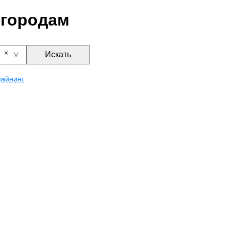
 городам
Искать
айнинг