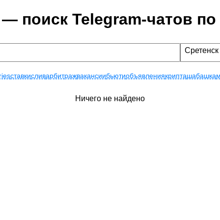
 — поиск Telegram-чатов по
Сретенск
ries
ставки
слив
арбитраж
вакансии
бьюти
объявления
крипта
шабашка
м
Ничего не найдено