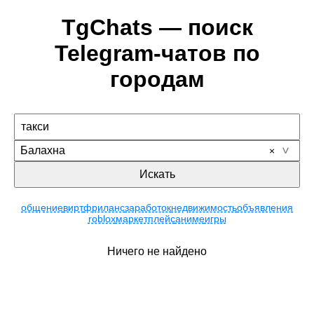
TgChats — поиск
Telegram-чатов по
городам
Балахна
Искать
общение
вирт
фриланс
заработок
недвижимость
объявления
roblox
маркетплейс
аниме
игры
Ничего не найдено