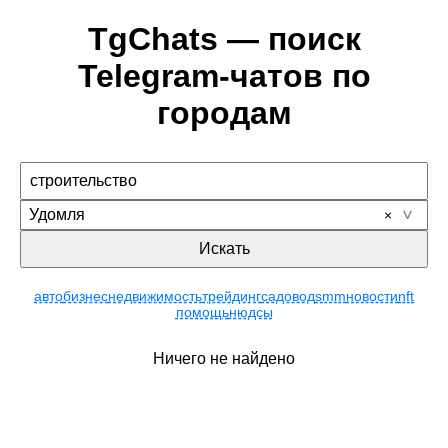
TgChats — поиск
Telegram-чатов по
городам
Удомля
Искать
авто
бизнес
недвижимость
трейдинг
садовод
smm
новости
nft
помощь
нюдсы
Ничего не найдено