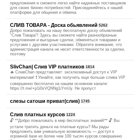
предложения и сможете легко найти надежных поставщиков
для своих бизнес-потребностей. Присоединяйтесь к нашей
платформе для общения и обмена
СЛИВ ТОВАРА - Доска обьявлений
5262
Добро пожаловать на нашу бесплатную доску объявлений
"Слив Товара"! Здесь вы сможете найти разнообразные
предложения и выгодные сделки, обменяться товарами и
услугами с другими участниками. Обратите внимание, что
администрация канала не несет ответственности за сделки,
поэтому
SlivChan| Слив VIP платников
1814
🔥 СливChan представляет: эксклюзивный доступ к VIP
материалам! ❗️ Узнайте, как получить еще больше слива VIP
совершенно бесплатно на нашем основном канале:
https://t.me/+p1i0sVQNNg1iYmUy. Не пропуст
cлезы сатоши приват(слив)
1745
Слив платных курсов
1224
🔓 **Добро пожаловать в мир бесплатных знаний!** 🔓 Вы
устали тратить деньги на платные курсы? Мы рады
предложить вам уникальную возможность — доступ к
огромной базе из более чем 100 тысяч курсов совершенно