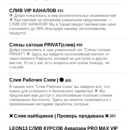
СЛИВ VIP КАНАЛОВ
431
🌟 Добро пожаловать в мир исключительных возможностей!
🌟 Выставляем на обозрение уникальное предложение —
СЛИВ VIP КАНАЛОВ! Мы в Squad предоставляем вам шанс
сэкономить до 99% благодаря нашему эксклюзивному
продукту!
Слезы сатоши PRIVAT(слив)
406
Добро пожаловать в наш уникальный чат "Слезы сатоши
PRIVAT"! 🌟 Здесь вы найдете эксклюзивный контент от
таинственного Рафаэля, который не доступен в других
местах. Если у вас есть вопросы или нужна помощь, не
стесняй
Слив Рабочих Схем | 🟢
405
В нашем чате "Слив Рабочих Схем" вы найдете всё, что
нужно для успешного и безопасного заработка! 🌟 Мы
предлагаем вам доступ к эксклюзивным платным схемам
совершенно бесплатно. Здесь вы можете ознакомиться с
проверенными методами заработка, которые
❌ Слив наёбщиков | Проверь продавана ❌
367
LEON13 СЛИВ КУРСОВ Аквапарк PRO MAX VIP