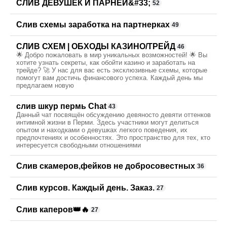
СЛИВ ДЕВУШЕК И ПАРНЕЙ&#33;
52
Слив схемы заработка на партнерках
49
СЛИВ СХЕМ | ОБХОДЫ КАЗИНО/ТРЕЙД
46
🌟 Добро пожаловать в мир уникальных возможностей! 🌟 Вы
хотите узнать секреты, как обойти казино и заработать на
трейде? 🚀 У нас для вас есть эксклюзивные схемы, которые
помогут вам достичь финансового успеха. Каждый день мы
предлагаем новую
слив шкур пермь Chat
43
Данный чат посвящён обсуждению девяносто девяти оттенков
интимной жизни в Перми. Здесь участники могут делиться
опытом и находками о девушках легкого поведения, их
предпочтениях и особенностях. Это пространство для тех, кто
интересуется свободными отношениями
Слив скамеров,фейков не добросовестных
36
Слив курсов. Каждый день. Заказ.
27
Слив каперов👑🔥
27