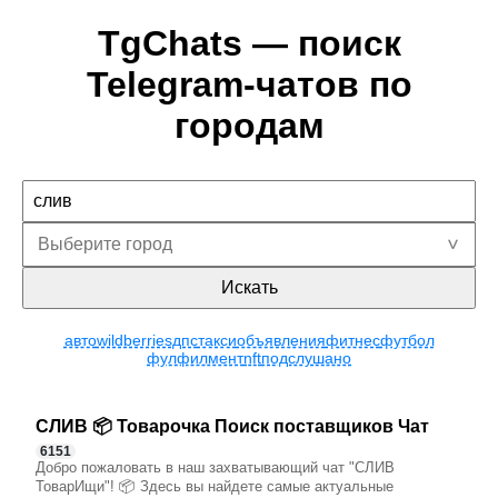
TgChats — поиск
Telegram-чатов по
городам
Искать
авто
wildberries
дпс
такси
объявления
фитнес
футбол
фулфилмент
nft
подслушано
СЛИВ 📦 Товарочка Поиск поставщиков Чат
6151
Добро пожаловать в наш захватывающий чат "СЛИВ
ТоварИщи"! 📦 Здесь вы найдете самые актуальные