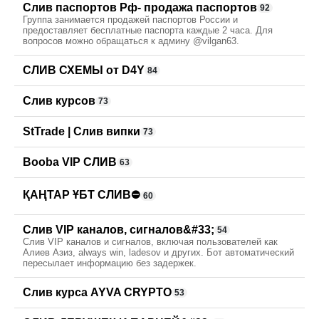
Слив паспортов Рф- продажа паспортов
92
Группа занимается продажей паспортов России и
предоставляет бесплатные паспорта каждые 2 часа. Для
вопросов можно обращаться к админу @vilgan63.
СЛИВ СХЕМЫ от D4Y
84
Слив курсов
73
StTrade | Слив випки
73
Booba VIP СЛИВ
63
ҚАҢТАР ҰБТ СЛИВ⛔
60
Слив VIP каналов, сигналов&#33;
54
Слив VIP каналов и сигналов, включая пользователей как
Алиев Азиз, always win, ladesov и других. Бот автоматический
пересылает информацию без задержек.
Слив курса AYVA CRYPTO
53