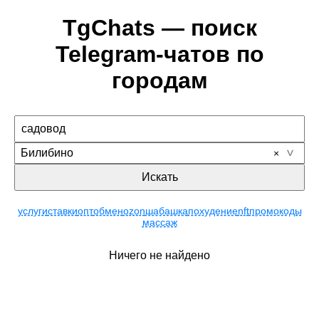
TgChats — поиск
Telegram-чатов по
городам
Билибино
Искать
услуги
ставки
опт
обмен
ozon
шабашка
похудение
nft
промокоды
массаж
Ничего не найдено