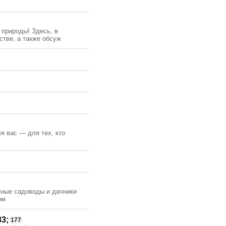
 природы! Здесь, в
тве, а также обсуж
я вас — для тех, кто
ытные садоводы и дачники
ом
3;
177