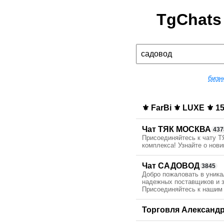
TgChats
бизн
⚜️ FarBi ⚜️ LUXE ⚜️ 1
Чат ТЯК МОСКВА
437
Присоединяйтесь к чату 
комплекса! Узнайте о нови
Чат САДОВОД
3845
Добро пожаловать в уника
надежных поставщиков и з
Присоединяйтесь к нашим
Торговля Александ