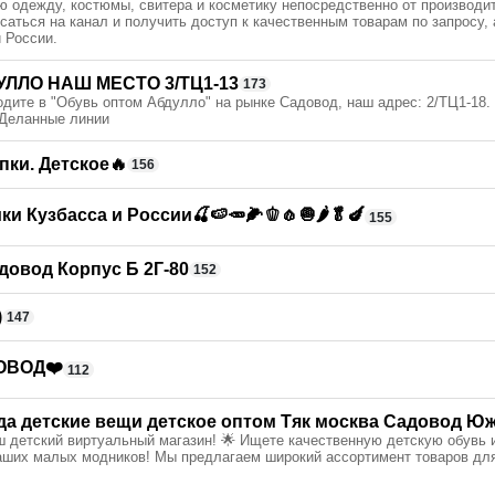
ю одежду, костюмы, свитера и косметику непосредственно от производит
аться на канал и получить доступ к качественным товарам по запросу, 
 России.
ЛЛО НАШ МЕСТО 3/ТЦ1-13
173
дите в "Обувь оптом Абдулло" на рынке Садовод, наш адрес: 2/ТЦ1-18.
 Деланные линии
пки. Детское🔥
156
и Кузбасса и России🍒🍉🥕🌽🫑🧄🧅🌶🥬🍆
155
довод Корпус Б 2Г-80
152
)
147
ОВОД❤️
112
да детские вещи детское оптом Тяк москва Садовод Ю
ш детский виртуальный магазин! 🌟 Ищете качественную детскую обувь 
ваших малых модников! Мы предлагаем широкий ассортимент товаров для