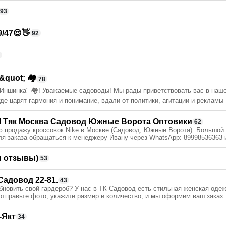
93
/47😍👋
92
9
quot; 🏘
78
Иншинка" 🏘! Уважаемые садоводы! Мы рады приветствовать вас в наш
де царят гармония и понимание, вдали от политики, агитации и рекламы
Тяк Москва Садовод Южные Ворота Оптовики
62
ю продажу кроссовок Nike в Москве (Садовод, Южные Ворота). Большой
Для заказа обращаться к менеджеру Ивану через WhatsApp: 89998536363
и отзывы)
53
Садовод 22-81.
43
обновить свой гардероб? У нас в ТК Садовод есть стильная женская оде
отправьте фото, укажите размер и количество, и мы оформим ваш заказ
-Якт
34