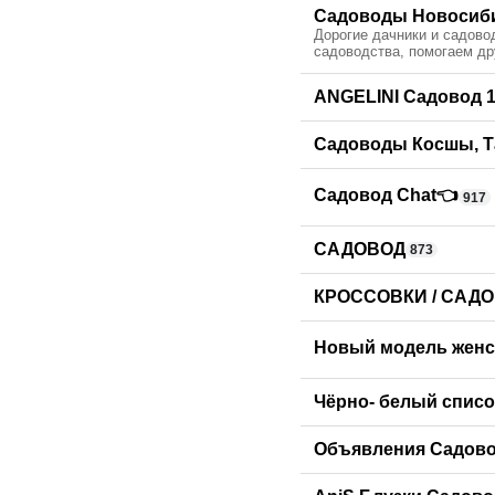
Садоводы Новосиби
Дорогие дачники и садово
садоводства, помогаем др
ANGELINI Садовод 14 
Садоводы Косшы, Т
Садовод Chat👈
917
САДОВОД
873
КРОССОВКИ / САДО
Новый модель женско
Чёрно- белый спис
Объявления Садов