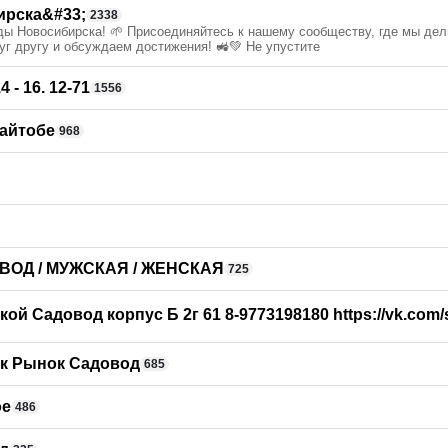
рска&#33;
2338
ды Новосибирска! 🌱 Присоединяйтесь к нашему сообществу, где мы де
уг другу и обсуждаем достижения! 🚜💚 Не упустите
- 16. 12-71
1556
айтобе
968
ВОД / МУЖСКАЯ / ЖЕНСКАЯ
725
й Садовод корпус Б 2г 61 8-9773198180 https://vk.com/
ок Рынок Садовод
685
ое
486