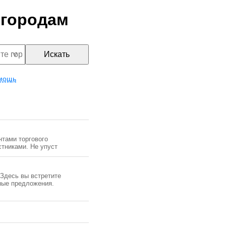
 городам
Искать
мощь
тами торгового
стниками. Не упуст
Здесь вы встретите
ные предложения.