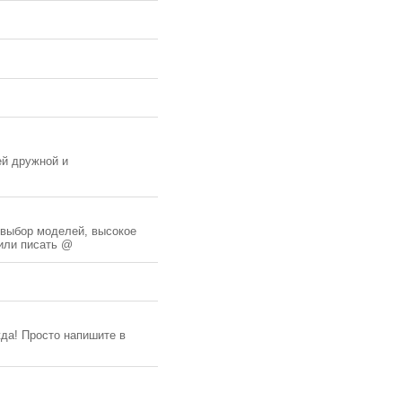
ей дружной и
 выбор моделей, высокое
 или писать @
жда! Просто напишите в