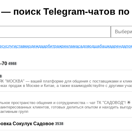
 — поиск Telegram-чатов по
ес
услуги
ставки
одежда
арбитраж
реклама
садовод
шабашка
аренда
по
5-70
4988
8
ТЯК "МОСКВА" — вашей платформе для общения с поставщиками и клиен
нках продаж в Москве и Китае, а также взаимодействуйте с другими уча
льное пространство общения и сотрудничества – чат ТК "САДОВОД"! 🌟 
аинтересованных клиентов, готовых делиться опытом и находить выгод
 активным групп
ровка Сокулук Садовое
3538