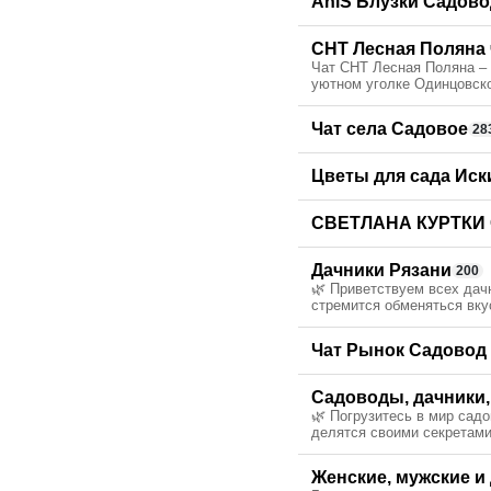
AniS Блузки Садово
СНТ Лесная Поляна 
Чат СНТ Лесная Поляна – 
уютном уголке Одинцовско
Чат села Садовое
28
Цветы для сада Иск
СВЕТЛАНА КУРТКИ 
Дачники Рязани
200
🌿 Приветствуем всех дачн
стремится обменяться вку
Чат Рынок Садовод
Садоводы, дачники, 
🌿 Погрузитесь в мир сад
делятся своими секретами
Женские, мужские и