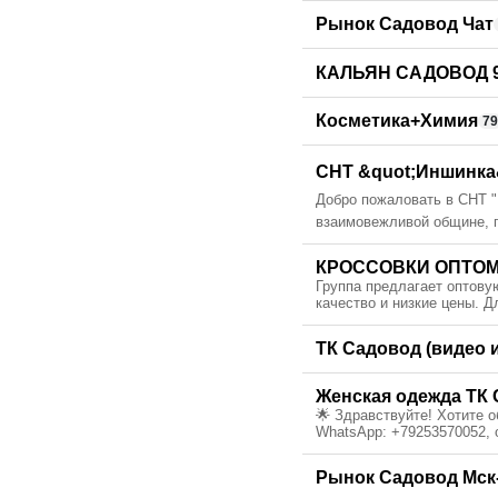
Рынок Садовод Чат
КАЛЬЯН САДОВОД 9
Косметика+Химия
7
СНТ &quot;Иншинка&
Добро пожаловать в СНТ "
взаимовежливой общине, г
КРОССОВКИ ОПТОМ 
Группа предлагает оптову
качество и низкие цены. 
ТК Садовод (видео 
Женская одежда ТК 
🌟 Здравствуйте! Хотите 
WhatsApp: +79253570052, 
Рынок Садовод Мск