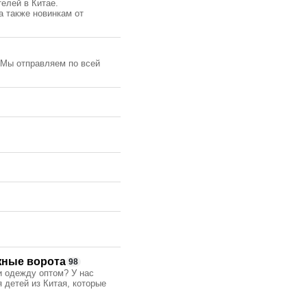
елей в Китае.
а также новинкам от
 Мы отправляем по всей
жные ворота
98
и одежду оптом? У нас
 детей из Китая, которые