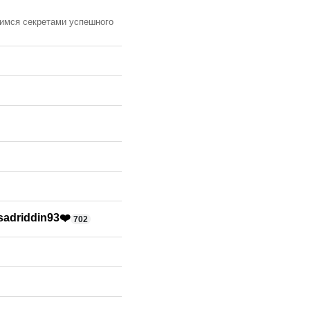
лимся секретами успешного
sadriddin93❤️
702