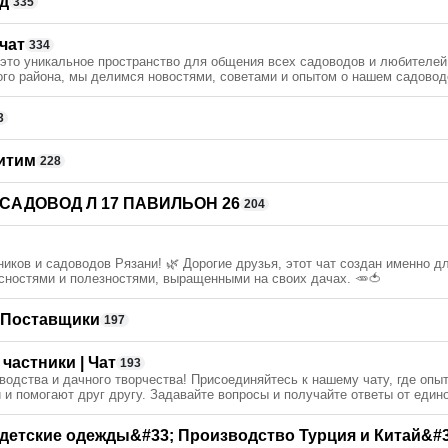
д
335
чат
334
это уникальное пространство для общения всех садоводов и любителей
го района, мы делимся новостями, советами и опытом о нашем садоводс
3
итим
228
САДОВОД Л 17 ПАВИЛЬОН 26
204
иков и садоводов Рязани! 🌿 Дорогие друзья, этот чат создан именно дл
сностями и полезностями, выращенными на своих дачах. 🥕🍅
 Поставщики
197
частники | Чат
193
оводства и дачного творчества! Присоединяйтесь к нашему чату, где оп
 и помогают друг другу. Задавайте вопросы и получайте ответы от един
 детские одежды&#33; Производство Турция и Китай&#3