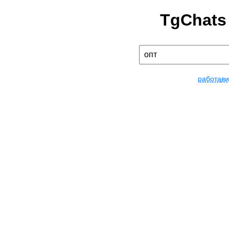
TgChats
работа
ви