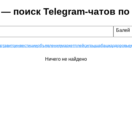
 — поиск Telegram-чатов по
Балей
рт
авито
инвестиции
объявления
маркетплейс
игры
шабашка
здоровье
Ничего не найдено