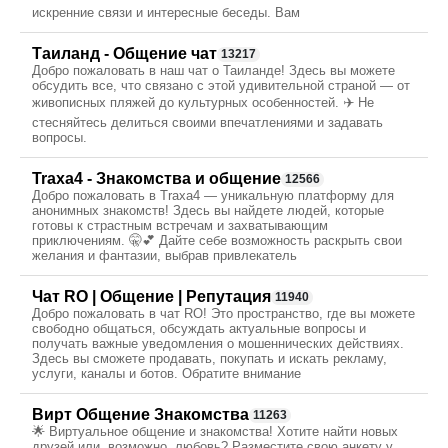
искренние связи и интересные беседы. Вам
Таиланд - Общение чат
13217
Добро пожаловать в наш чат о Таиланде! Здесь вы можете
обсудить все, что связано с этой удивительной страной — от
живописных пляжей до культурных особенностей. ✈️ Не
стесняйтесь делиться своими впечатлениями и задавать
вопросы.
Traxa4 - Знакомства и общение
12566
Добро пожаловать в Traxa4 — уникальную платформу для
анонимных знакомств! Здесь вы найдете людей, которые
готовы к страстным встречам и захватывающим
приключениям. 🤫💕 Дайте себе возможность раскрыть свои
желания и фантазии, выбрав привлекатель
Чат RO | Общение | Репутация
11940
Добро пожаловать в чат RO! Это пространство, где вы можете
свободно общаться, обсуждать актуальные вопросы и
получать важные уведомления о мошеннических действиях.
Здесь вы сможете продавать, покупать и искать рекламу,
услуги, каналы и ботов. Обратите внимание
Вирт Общение Знакомства
11263
🌟 Виртуальное общение и знакомства! Хотите найти новых
друзей или, возможно, любовь? Разместите свою анкету у