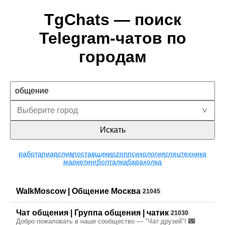
TgChats — поиск
Telegram-чатов по
городам
Искать
работа
пиар
слив
поставщики
ozon
психология
спецтехника
маркетинг
болталка
барахолка
WalkMoscow | Общение Москва
21045
Чат общения | Группа общения | чатик
21030
Добро пожаловать в наше сообщество — "Чат друзей"! 🌃