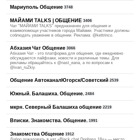
Мариуполь Общение
3748
МАЙАМИ TALKS | ОБЩЕНИЕ
3406
Чат "МАЙАМИ TALKS" предназначен для общения и
взаимопомощи участников города Майами. Участники должны
соблюдать уважение в общении. Реклама: @kettrinco.
Абхазия Чат Общение
3066
Абхазия Чат - это платформа для общения, где ежедневно
обсуждаются лайфхаки, новости и различные темы. Для
рекламы обращайтесь к @nast_eana, а по вопросам к
@ivan_ruZkiy.
Общение АвтоканалЮгорск/Советский
2539
Южный. Балашиха. Общение.
2484
мкрн. Северный Балашиха общение
2219
Вписки. Знакомства. Общение.
1991
Знакомства Общение
1912
Добро пожаловать в чат «Black chat Donbass 18+» — место