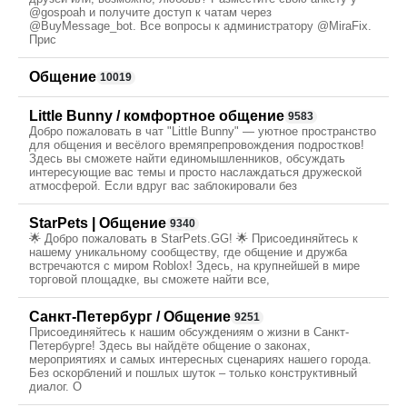
@gospoah и получите доступ к чатам через
@BuyMessage_bot. Все вопросы к администратору @MiraFix.
Прис
Общение
10019
Little Bunny / комфортное общение
9583
Добро пожаловать в чат "Little Bunny" — уютное пространство
для общения и весёлого времяпрепровождения подростков!
Здесь вы сможете найти единомышленников, обсуждать
интересующие вас темы и просто наслаждаться дружеской
атмосферой. Если вдруг вас заблокировали без
StarPets | Общение
9340
🌟 Добро пожаловать в StarPets.GG! 🌟 Присоединяйтесь к
нашему уникальному сообществу, где общение и дружба
встречаются с миром Roblox! Здесь, на крупнейшей в мире
торговой площадке, вы сможете найти все,
Санкт-Петербург / Общение
9251
Присоединяйтесь к нашим обсуждениям о жизни в Санкт-
Петербурге! Здесь вы найдёте общение о законах,
мероприятиях и самых интересных сценариях нашего города.
Без оскорблений и пошлых шуток – только конструктивный
диалог. О