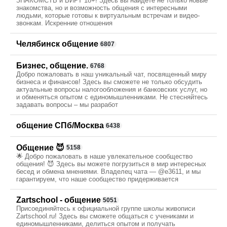
ЗНАКОМСТВ и ВИРТ 18+! Здесь вы найдете не только новые
знакомства, но и возможность общения с интересными
людьми, которые готовы к виртуальным встречам и видео-
звонкам. Искренние отношения
Челябинск общение
6807
Бизнес, общение.
6768
Добро пожаловать в наш уникальный чат, посвященный миру
бизнеса и финансов! Здесь вы сможете не только обсудить
актуальные вопросы налогообложения и банковских услуг, но
и обменяться опытом с единомышленниками. Не стесняйтесь
задавать вопросы – мы разработ
общение СПб/Москва
6438
Общение 😈
5158
🌟 Добро пожаловать в наше увлекательное сообщество
общения! 😈 Здесь вы можете погрузиться в мир интересных
бесед и обмена мнениями. Владелец чата — @e3611, и мы
гарантируем, что наше сообщество придерживается
Zartschool - общение
5051
Присоединяйтесь к официальной группе школы живописи
Zartschool.ru! Здесь вы сможете общаться с учениками и
единомышленниками, делиться опытом и получать