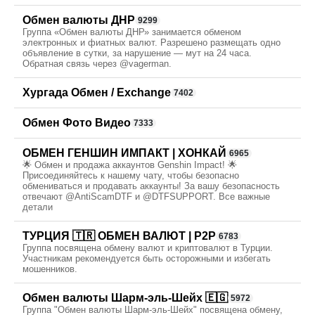
Обмен валюты ДНР
9299
Группа «Обмен валюты ДНР» занимается обменом
электронных и фиатных валют. Разрешено размещать одно
объявление в сутки, за нарушение — мут на 24 часа.
Обратная связь через @vagerman.
Хургада Обмен / Exchange
7402
Обмен Фото Видео
7333
ОБМЕН ГЕНШИН ИМПАКТ | ХОНКАЙ
6965
🌟 Обмен и продажа аккаунтов Genshin Impact! 🌟
Присоединяйтесь к нашему чату, чтобы безопасно
обмениваться и продавать аккаунты! За вашу безопасность
отвечают @AntiScamDTF и @DTFSUPPORT. Все важные
детали
ТУРЦИЯ 🇹🇷 ОБМЕН ВАЛЮТ | P2P
6783
Группа посвящена обмену валют и криптовалют в Турции.
Участникам рекомендуется быть осторожными и избегать
мошенников.
Обмен валюты Шарм-эль-Шейх 🇪🇬
5972
Группа "Обмен валюты Шарм-эль-Шейх" посвящена обмену,