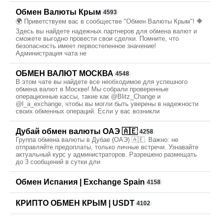
Обмен Валюты Крым
4593
🌍 Приветствуем вас в сообществе "Обмен Валюты Крым"! 🔶
Здесь вы найдете надежных партнеров для обмена валют и
сможете выгодно провести свои сделки. Помните, что
безопасность имеет первостепенное значение!
Администрация чата не
ОБМЕН ВАЛЮТ МОСКВА
4548
В этом чате вы найдете все необходимое для успешного
обмена валют в Москве! Мы собрали проверенные
операционные кассы, такие как @Blitz_Change и
@l_a_exchange, чтобы вы могли быть уверены в надежности
своих обменных операций. Если у вас возникли
Дубай обмен валюты ОАЭ 🇦🇪
4258
Группа обмена валюты в Дубае (ОАЭ) 🇦🇪. Важно: не
отправляйте предоплаты, только личные встречи. Узнавайте
актуальный курс у администраторов. Разрешено размещать
до 3 сообщений в сутки дли
Обмен Испания | Exchange Spain
4158
КРИПТО ОБМЕН КРЫМ | USDT
4102