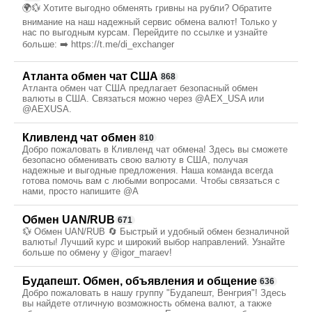
🌍💱 Хотите выгодно обменять гривны на рубли? Обратите
внимание на наш надежный сервис обмена валют! Только у
нас по выгодным курсам. Перейдите по ссылке и узнайте
больше: ➡️ https://t.me/di_exchanger
Атланта обмен чат США
868
Атланта обмен чат США предлагает безопасный обмен
валюты в США. Связаться можно через @AEX_USA или
@AEXUSA.
Кливленд чат обмен
810
Добро пожаловать в Кливленд чат обмена! Здесь вы сможете
безопасно обменивать свою валюту в США, получая
надежные и выгодные предложения. Наша команда всегда
готова помочь вам с любыми вопросами. Чтобы связаться с
нами, просто напишите @A
Обмен UAN/RUB
671
💱 Обмен UAN/RUB 🔄 Быстрый и удобный обмен безналичной
валюты! Лучший курс и широкий выбор направлений. Узнайте
больше по обмену у @igor_maraev!
Будапешт. Обмен, объявления и общение
636
Добро пожаловать в нашу группу "Будапешт, Венгрия"! Здесь
вы найдете отличную возможность обмена валют, а также