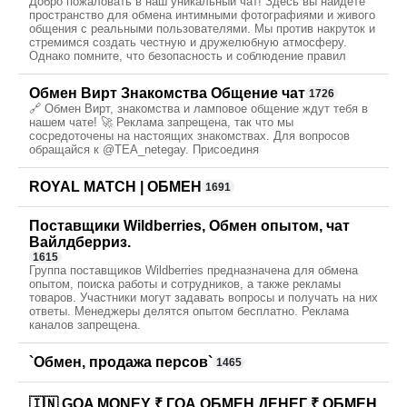
Добро пожаловать в наш уникальный чат! Здесь вы найдете
пространство для обмена интимными фотографиями и живого
общения с реальными пользователями. Мы против накруток и
стремимся создать честную и дружелюбную атмосферу.
Однако помните, что безопасность и соблюдение правил
Обмен Вирт Знакомства Общение чат
1726
🔗 Обмен Вирт, знакомства и ламповое общение ждут тебя в
нашем чате! 🚀 Реклама запрещена, так что мы
сосредоточены на настоящих знакомствах. Для вопросов
обращайся к @TEA_netegay. Присоединя
ROYAL MATCH | ОБМЕН
1691
Поставщики Wildberries, Обмен опытом, чат
Вайлдберриз.
1615
Группа поставщиков Wildberries предназначена для обмена
опытом, поиска работы и сотрудников, а также рекламы
товаров. Участники могут задавать вопросы и получать на них
ответы. Менеджеры делятся опытом бесплатно. Реклама
каналов запрещена.
`Обмен, продажа персов`
1465
🇮🇳 GOA MONEY ₹ ГОА ОБМЕН ДЕНЕГ ₹ ОБМЕН