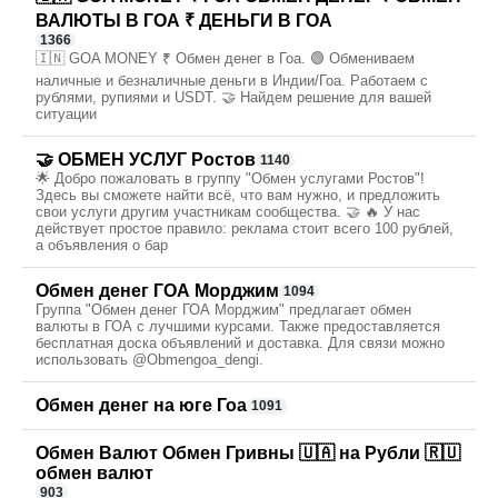
ВАЛЮТЫ В ГОА ₹ ДЕНЬГИ В ГОА
1366
🇮🇳 GOA MONEY ₹ Обмен денег в Гоа. 🟢 Обмениваем
наличные и безналичные деньги в Индии/Гоа. Работаем с
рублями, рупиями и USDT. 🤝 Найдем решение для вашей
ситуации
🤝 ОБМЕН УСЛУГ Ростов
1140
🌟 Добро пожаловать в группу "Обмен услугами Ростов"!
Здесь вы сможете найти всё, что вам нужно, и предложить
свои услуги другим участникам сообщества. 🤝 🔥 У нас
действует простое правило: реклама стоит всего 100 рублей,
а объявления о бар
Обмен денег ГОА Морджим
1094
Группа "Обмен денег ГОА Морджим" предлагает обмен
валюты в ГОА с лучшими курсами. Также предоставляется
бесплатная доска объявлений и доставка. Для связи можно
использовать @Obmengoa_dengi.
Обмен денег на юге Гоа
1091
Обмен Валют Обмен Гривны 🇺🇦 на Рубли 🇷🇺
обмен валют
903