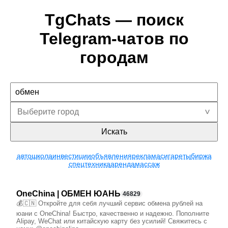
TgChats — поиск
Telegram-чатов по
городам
Искать
авто
школа
инвестиции
объявления
реклама
сигареты
биржа
спецтехника
аренда
массаж
OneChina | ОБМЕН ЮАНЬ
46829
💰🇨🇳 Откройте для себя лучший сервис обмена рублей на
юани с OneChina! Быстро, качественно и надежно. Пополните
Alipay, WeChat или китайскую карту без усилий! Свяжитесь с