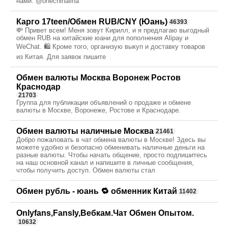
нами: @onechinalina
Карго 17teen/Обмен RUB/CNY (Юань)
46393
💸 Привет всем! Меня зовут Кирилл, и я предлагаю выгодный
обмен RUB на китайские юани для пополнения Alipay и
WeChat. 🛍️ Кроме того, организую выкуп и доставку товаров
из Китая. Для заявок пишите
Обмен валюты Москва Воронеж Ростов
Краснодар
21703
Группа для публикации объявлений о продаже и обмене
валюты в Москве, Воронеже, Ростове и Краснодаре.
Обмен валюты наличные Москва
21461
Добро пожаловать в чат обмена валюты в Москве! Здесь вы
можете удобно и безопасно обменивать наличные деньги на
разные валюты. Чтобы начать общение, просто подпишитесь
на наш основной канал и напишите в личные сообщения,
чтобы получить доступ. Обмен валюты стал
Обмен рубль - юань 🔁 обменник Китай
11402
Onlyfans,Fansly,Вебкам.Чат Обмен Опытом.
10632