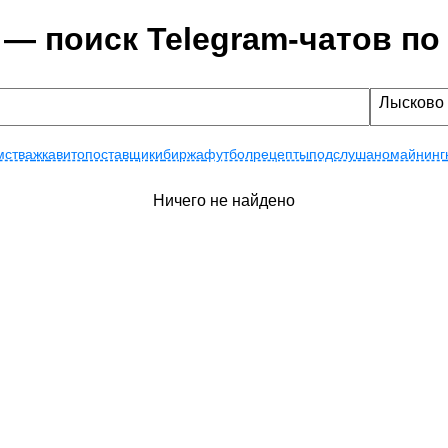
 — поиск Telegram-чатов по
Лысково
мства
жк
авито
поставщики
биржа
футбол
рецепты
подслушано
майнинг
Ничего не найдено