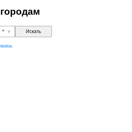
 городам
Искать
нюдсы