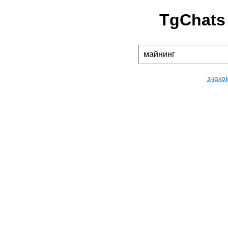
TgChats
знако