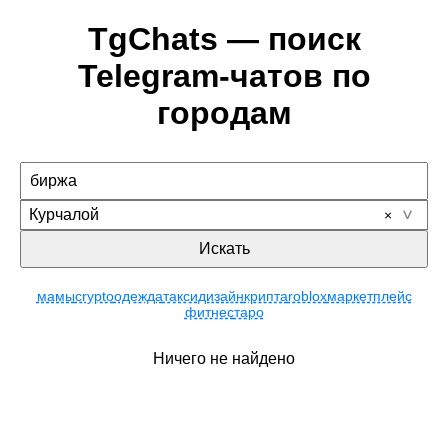
TgChats — поиск
Telegram-чатов по
городам
Курчалой
Искать
мамы
crypto
одежда
такси
дизайн
крипта
roblox
маркетплейс
фитнес
таро
Ничего не найдено