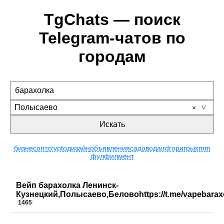
TgChats — поиск
Telegram-чатов по
городам
Полысаево
Искать
бизнес
опт
crypto
дизайн
объявления
садовод
airdrop
игры
smm
фулфилмент
Вейп барахолка Ленинск-
Кузнецкий,Полысаево,Беловоhttps://t.me/vapebarax
1465