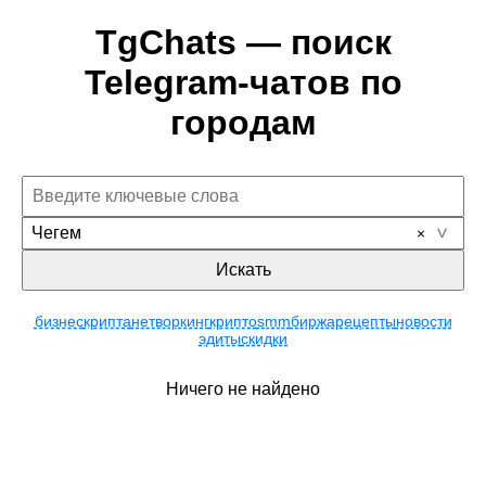
TgChats — поиск
Telegram-чатов по
городам
Чегем
Искать
бизнес
крипта
нетворкинг
крипто
smm
биржа
рецепты
новости
эдиты
скидки
Ничего не найдено