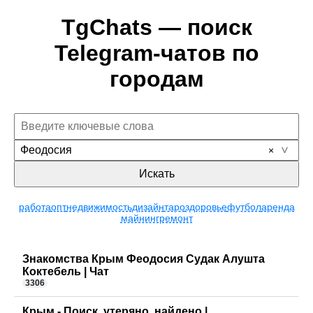
TgChats — поиск
Telegram-чатов по
городам
Феодосия
Искать
работа
опт
недвижимость
дизайн
таро
здоровье
футбол
аренда
майнинг
ремонт
Знакомства Крым Феодосия Судак Алушта
Коктебель | Чат
3306
Крым - Поиск, утеряно, найдено |