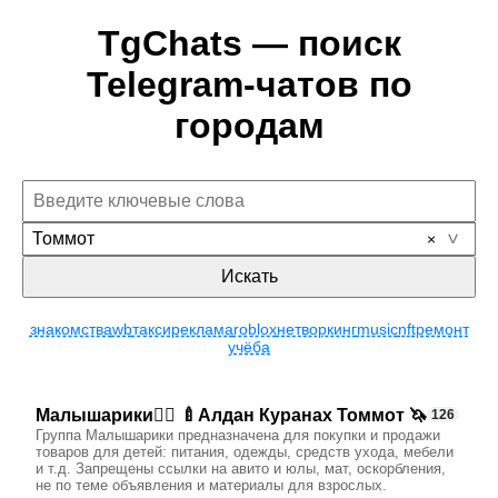
TgChats — поиск
Telegram-чатов по
городам
Томмот
Искать
знакомства
wb
такси
реклама
roblox
нетворкинг
music
nft
ремонт
учёба
Малышарики🧚‍♀ 🍼Алдан Куранах Томмот 🦄
126
Группа Малышарики предназначена для покупки и продажи
товаров для детей: питания, одежды, средств ухода, мебели
и т.д. Запрещены ссылки на авито и юлы, мат, оскорбления,
не по теме объявления и материалы для взрослых.