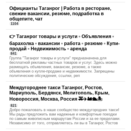
Официанты Таганрог | Работа в ресторане,
свежие вакансии, резюме, подработка в
общепите, чат
1104
👉 Таганрог товары и услуги ▫️ Объявления ▫️
барахолка ▫️ вакансии ▫️ работа ▫️ резюме ▫️ Купи-
продай ▫️ Недвижимость ▫️ аренда
841
Группа "Таганрог товары и услуги" предназначена для
бесплатной рекламы частных товаров и услуг. Здесь можно
размещать объявления, вакансии, резюме, а также
объявления о купле-продаже и недвижимости. Запрещены
политические обсуждения, ссылки, реп
Междугороднее такси Таганрог, Ростов,
Мариуполь, Бердянск, Мелитополь, Крым,
Новороссия, Москва, Россия 🚕✈️🚂🛳🏝️
821
Добро пожаловать в наше сообщество междугородних такси!
Мы рады предложить вам надежные и комфортные поездки
по самым живописным маршрутам России и за ее пределами.
Независимо от того, отправляетесь ли вы в Таганрог, Ростов