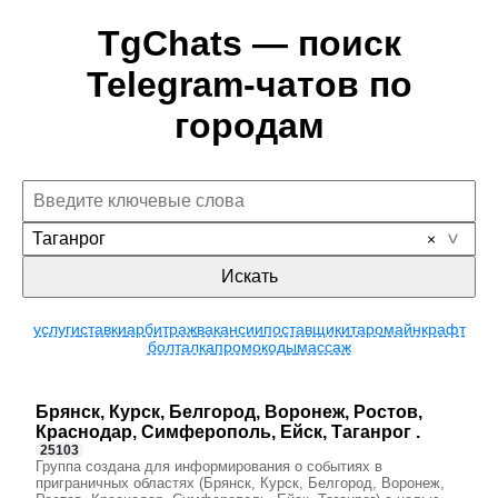
TgChats — поиск
Telegram-чатов по
городам
Таганрог
Искать
услуги
ставки
арбитраж
вакансии
поставщики
таро
майнкрафт
болталка
промокоды
массаж
Брянск, Курск, Белгород, Воронеж, Ростов,
Краснодар, Симферополь, Ейск, Таганрог .
25103
Группа создана для информирования о событиях в
приграничных областях (Брянск, Курск, Белгород, Воронеж,