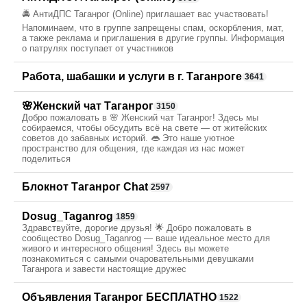
🚔 АнтиДПС Таганрог (Online) приглашает вас участвовать!
Напоминаем, что в группе запрещены спам, оскорбления, мат,
а также реклама и приглашения в другие группы. Информация
о патрулях поступает от участников
Работа, шабашки и услуги в г. Таганроге
3641
🌸Женский чат Таганрог
3150
Добро пожаловать в 🌸 Женский чат Таганрог! Здесь мы
собираемся, чтобы обсудить всё на свете — от житейских
советов до забавных историй. 👄 Это наше уютное
пространство для общения, где каждая из нас может
поделиться
Блокнот Таганрог Chat
2597
Dosug_Taganrog
1859
Здравствуйте, дорогие друзья! 🌟 Добро пожаловать в
сообщество Dosug_Taganrog — ваше идеальное место для
живого и интересного общения! Здесь вы можете
познакомиться с самыми очаровательными девушками
Таганрога и завести настоящие дружес
Объявления Таганрог БЕСПЛАТНО
1522