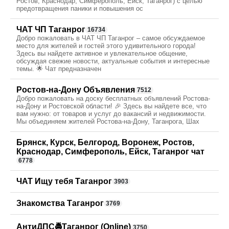
Ростов, Краснодар, Симферополь, Ейск, Таганрог) с целью
предотвращения паники и повышения ос
ЧАТ ЧП Таганрог
16734
Добро пожаловать в ЧАТ ЧП Таганрог – самое обсуждаемое
место для жителей и гостей этого удивительного города!
Здесь вы найдете активное и увлекательное общение,
обсуждая свежие новости, актуальные события и интересные
темы. 🌟 Чат предназначен
Ростов-на-Дону Объявления
7512
Добро пожаловать на доску бесплатных объявлений Ростова-
на-Дону и Ростовской области! 🎉 Здесь вы найдете все, что
вам нужно: от товаров и услуг до вакансий и недвижимости.
Мы объединяем жителей Ростова-на-Дону, Таганрога, Шах
Брянск, Курск, Белгород, Воронеж, Ростов,
Краснодар, Симферополь, Ейск, Таганрог чат
6778
ЧАТ Ищу тебя Таганрог
3903
Знакомства Таганрог
3769
АнтиДПС🚔Таганрог (Оnline)
3750