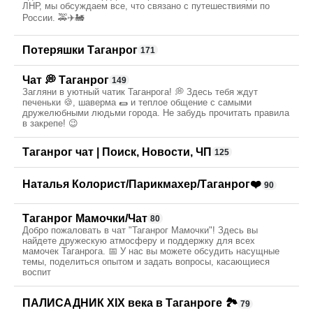
ЛНР, мы обсуждаем все, что связано с путешествиями по
России. 🚕✈️🚂
Потеряшки Таганрог
171
Чат 💭 Таганрог
149
Загляни в уютный чатик Таганрога! 💭 Здесь тебя ждут
печеньки 🍪, шаверма 🌯 и теплое общение с самыми
дружелюбными людьми города. Не забудь прочитать правила
в закрепе! 😉
Таганрог чат | Поиск, Новости, ЧП
125
Наталья Колорист/Парикмахер/Таганрог❤️
90
Таганрог Мамочки/Чат
80
Добро пожаловать в чат "Таганрог Мамочки"! Здесь вы
найдете дружескую атмосферу и поддержку для всех
мамочек Таганрога. 📅 У нас вы можете обсудить насущные
темы, поделиться опытом и задать вопросы, касающиеся
воспит
ПАЛИСАДНИК XIX века в Таганроге 🏞
79