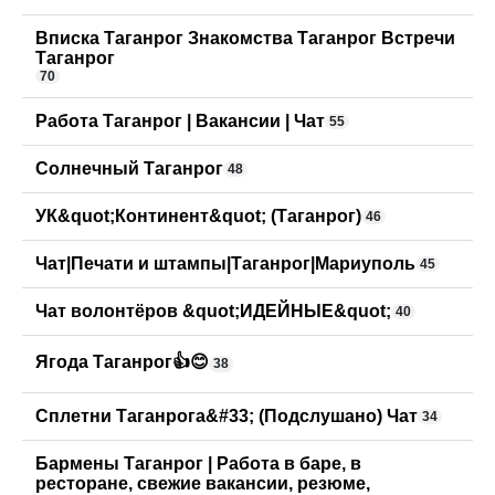
Вписка Таганрог Знакомства Таганрог Встречи
Таганрог
70
Работа Таганрог | Вакансии | Чат
55
Солнечный Таганрог
48
УК&quot;Континент&quot; (Таганрог)
46
Чат|Печати и штампы|Таганрог|Мариуполь
45
Чат волонтёров &quot;ИДЕЙНЫЕ&quot;
40
Ягода Таганрог👍😊
38
Сплетни Таганрога&#33; (Подслушано) Чат
34
Бармены Таганрог | Работа в баре, в
ресторане, свежие вакансии, резюме,