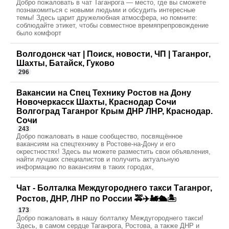
Добро пожаловать в чат Таганрога — место, где вы сможете
познакомиться с новыми людьми и обсудить интересные
темы! Здесь царит дружелюбная атмосфера, но помните:
соблюдайте этикет, чтобы совместное времяпрепровождение
было комфорт
Волгодонск чат | Поиск, новости, ЧП | Таганрог,
Шахты, Батайск, Гуково
296
Вакансии на Спец Технику Ростов на Дону
Новочеркасск Шахты, Краснодар Сочи
Волгоград Таганрог Крым ДНР ЛНР, Краснодар.
Сочи
243
Добро пожаловать в наше сообщество, посвящённое
вакансиям на спецтехнику в Ростове-на-Дону и его
окрестностях! Здесь вы можете разместить свои объявления,
найти лучших специалистов и получить актуальную
информацию по вакансиям в таких городах,
Чат - Болталка Междугороднего такси Таганрог,
Ростов, ДНР, ЛНР по России 🚕✈️🚂🛳🏝️
173
Добро пожаловать в нашу болталку Междугороднего такси!
Здесь, в самом сердце Таганрога, Ростова, а также ДНР и