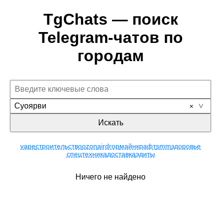
TgChats — поиск
Telegram-чатов по
городам
Суоярви
Искать
vape
строительство
ozon
airdrop
майнкрафт
smm
здоровье
спецтехника
доставка
эдиты
Ничего не найдено