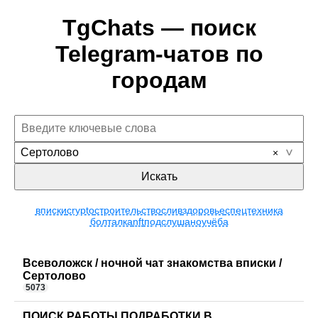
TgChats — поиск
Telegram-чатов по
городам
Сертолово
Искать
вписки
crypto
строительство
слив
здоровье
спецтехника
болталка
nft
подслушано
учёба
Всеволожск / ночной чат знакомства вписки /
Сертолово
5073
ПОИСК РАБОТЫ ПОДРАБОТКИ В