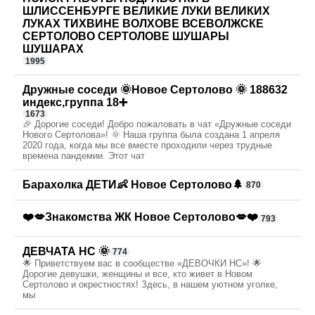
ШЛИССЕНБУРГЕ ВЕЛИКИЕ ЛУКИ ВЕЛИКИХ
ЛУКАХ ТИХВИНЕ ВОЛХОВЕ ВСЕВОЛЖСКЕ
СЕРТОЛОВО СЕРТОЛОВЕ ШУШАРЫ
ШУШАРАХ
1995
Дружные соседи 🌞Новое Сертолово 🌞 188632
индекс,группа 18➕
1673
🎉 Дорогие соседи! Добро пожаловать в чат «Дружные соседи
Нового Сертолова»! 🌞 Наша группа была создана 1 апреля
2020 года, когда мы все вместе проходили через трудные
времена пандемии. Этот чат
Барахолка ДЕТИ👶 Новое Сертолово🌲
870
❤️💋Знакомства ЖК Новое Сертолово💋❤️
793
ДЕВЧАТА НС 🌞
774
🌟 Приветствуем вас в сообществе «ДЕВОЧКИ НС»! 🌟
Дорогие девушки, женщины и все, кто живет в Новом
Сертолово и окрестностях! Здесь, в нашем уютном уголке,
мы