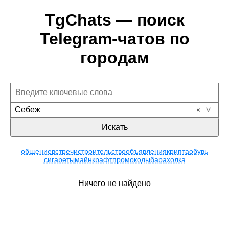
TgChats — поиск
Telegram-чатов по
городам
Себеж
Искать
общение
встречи
строительство
объявления
крипта
обувь
сигареты
майнкрафт
промокоды
барахолка
Ничего не найдено