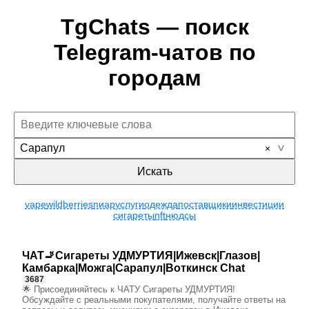
TgChats — поиск
Telegram-чатов по
городам
Сарапул
Искать
vape
wildberries
пиар
услуги
одежда
поставщики
инвестиции
сигареты
nft
нюдсы
ЧАТ🚬Сигареты УДМУРТИЯ|Ижевск|Глазов|
Камбарка|Можга|Сарапул|Воткинск Chat
3687
🌟 Присоединяйтесь к ЧАТУ Сигареты УДМУРТИЯ!
Обсуждайте с реальными покупателями, получайте ответы на