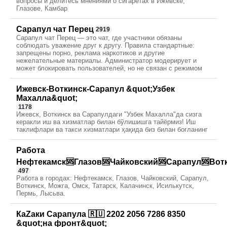
вопросы и делитесь мнениями о сигаретах в Ижевске,
Глазове, Камбар
Сарапул чат Перец
2919
Сарапул чат Перец — это чат, где участники обязаны
соблюдать уважение друг к другу. Правила стандартные:
запрещены порно, реклама наркотиков и другие
нежелательные материалы. Администратор модерирует и
может блокировать пользователей, но не связан с режимом
Ижевск-Воткинск-Сарапул &quot;Узбек
Махалла&quot;
1178
Ижевск, Воткинск ва Сарапулдаги "Узбек Махалла"да сизга
керакли иш ва хизматлар билан бўлишишга тайёрмиз! Иш
таклифлари ва такси хизматлари ҳақида биз билан боғланинг
Работа
Нефтекамск🆘Глазов🆘Чайковский🆘Сарапул🆘Вот
497
Работа в городах: Нефтекамск, Глазов, Чайковский, Сарапул,
Воткинск, Можга, Омск, Татарск, Калачинск, Исилькутск,
Пермь, Лысьва.
КаZаки Сарапула 🇷🇺 2202 2056 7286 8350
&quot;на фронт&quot;