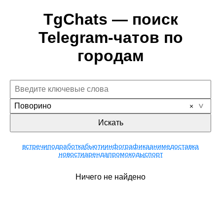
TgChats — поиск
Telegram-чатов по
городам
Поворино
Искать
встречи
подработка
бьюти
инфографика
аниме
доставка
новости
аренда
промокоды
спорт
Ничего не найдено