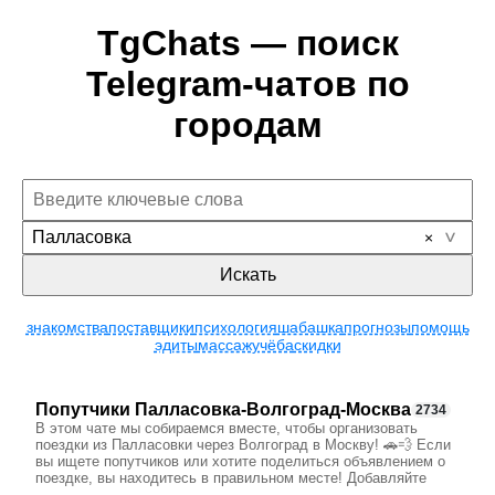
TgChats — поиск
Telegram-чатов по
городам
Палласовка
Искать
знакомства
поставщики
психология
шабашка
прогнозы
помощь
эдиты
массаж
учёба
скидки
Попутчики Палласовка-Волгоград-Москва
2734
В этом чате мы собираемся вместе, чтобы организовать
поездки из Палласовки через Волгоград в Москву! 🚗💨 Если
вы ищете попутчиков или хотите поделиться объявлением о
поездке, вы находитесь в правильном месте! Добавляйте