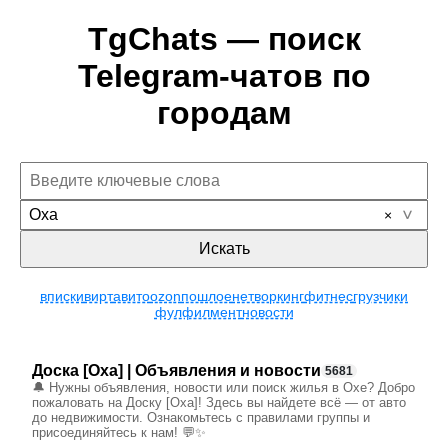
TgChats — поиск
Telegram-чатов по
городам
Оха
Искать
вписки
вирт
авито
ozon
пошлое
нетворкинг
фитнес
грузчики
фулфилмент
новости
Доска [Оха] | Объявления и новости
5681
🔔 Нужны объявления, новости или поиск жилья в Охе? Добро
пожаловать на Доску [Оха]! Здесь вы найдете всё — от авто
до недвижимости. Ознакомьтесь с правилами группы и
присоединяйтесь к нам! 💬✨