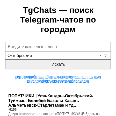
TgChats — поиск
Telegram-чатов по
городам
Октябрьский
Искать
вирт
подработка
арбитраж
инвестиции
ozon
реклама
инфографика
игры
аренда
барахолка
ПОПУТЧИКИ | Уфа-Кандры-Октябрьский-
Туймазы-Белебей-Бакалы-Казань-
Альметьевск-Старлетамак и тд…
6156
Добро пожаловать в наш чат «ПОПУТЧИКИ»! 🌍 Здесь вы