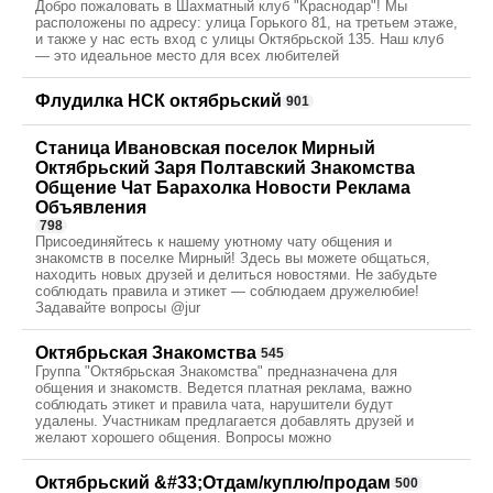
Добро пожаловать в Шахматный клуб "Краснодар"! Мы
расположены по адресу: улица Горького 81, на третьем этаже,
и также у нас есть вход с улицы Октябрьской 135. Наш клуб
— это идеальное место для всех любителей
Флудилка НСК октябрьский
901
Станица Ивановская поселок Мирный
Октябрьский Заря Полтавский Знакомства
Общение Чат Барахолка Новости Реклама
Объявления
798
Присоединяйтесь к нашему уютному чату общения и
знакомств в поселке Мирный! Здесь вы можете общаться,
находить новых друзей и делиться новостями. Не забудьте
соблюдать правила и этикет — соблюдаем дружелюбие!
Задавайте вопросы @jur
Октябрьская Знакомства
545
Группа "Октябрьская Знакомства" предназначена для
общения и знакомств. Ведется платная реклама, важно
соблюдать этикет и правила чата, нарушители будут
удалены. Участникам предлагается добавлять друзей и
желают хорошего общения. Вопросы можно
Октябрьский &#33;Отдам/куплю/продам
500