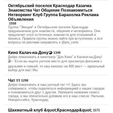
Октябрьский поселок Краснодар Казачка
Знакомства Чат Общение Познакомиться
Нетворкинг Клуб Группа Барахолка Реклама
Объявления
1558
Группа "Эмоция" в Октябрьском поселке Краснодар
предназначена для знакомств, общения и нетворкинга. Она
предлагает клуб эстетичных знакомств для отношений и
бизнеса. Правила группы можно найти при вступлении, а все
вопросы по рекламе направлять к @pro_centr.
Кино Калач-на-Дону🤝
1349
Добро пожаловать в кинотеатр "Дон Кино" в Калаче-на-Дону!
🎬✨ Если вы ищете уютное место для просмотра фильмов с
друзьями и семьей, то наш кинозал на 400 мест — идеальный
выбор для вас! Мы
Чат тт
1298
Добро пожаловать в наш уютный чат тт! Здесь мы
собираемся, чтобы поделиться информацией о наших городах
и познакомиться друг с другом. Напишите название своего
города, и мы обязательно добавим его в наш список: Нальчик,
Новороссийск, Краснодар,
Шахматный клуб &quot;Краснодар&quot;
1171