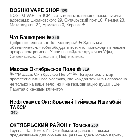
BOSHKI VAPE SHOP
406
BOSHKI VAPE SHOP - сеть вейп-магазинов с несколькими
адресами: Циолковского 29, Октябрьский пр-т 16, Ленина 23,
Металлургов 27, Ермакова 3, Кирова 75,
Чат Башкирии 🐎
356
Добро пожаловать в Чат Башкирии! 🐎 Здесь мы
объединяемся, чтобы обсудить все, что происходит в нашем
прекрасном регионе. У нас вы найдете друзей из Уфы,
Стерлитамака, Салавата, Нефтекамска,
Массаж Октябрьское Поле 🙌
319
🌟 **Массаж Октябрьское Поле** 🌟 Погрузитесь в мир
профессионального массажа, где каждая техника направлена
не только на ваше тело, но и на гармонизацию души! 💆‍♀️💫
Работая с каждым клиентом
Нефтекамск Октябрьский Туймазы Ишимбай
ТАКСИ
305
ОКТЯБРЬСКИЙ РАЙОН г. Томска
250
Группа "Чат Томска" в Октябрьском районе г. Томска
предназначена для обмена вещами — здесь можно дарить,