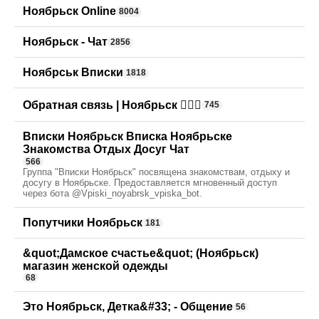
Ноябрьск Online
8004
Ноябрьск - Чат
2856
Ноябрськ Вписки
1818
Обратная связь | Ноябрьск 🙋🏼‍♀️
745
Вписки Ноябрьск Вписка Ноябрьске
Знакомства Отдых Досуг Чат
566
Группа "Вписки Ноябрьск" посвящена знакомствам, отдыху и
досугу в Ноябрьске. Предоставляется мгновенный доступ
через бота @Vpiski_noyabrsk_vpiska_bot.
Попутчики Ноябрьск
181
&quot;Дамское счастье&quot; (Ноябрьск)
магазин женской одежды
68
Это Ноябрьск, Детка&#33; - Общение
56