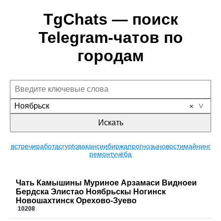
TgChats — поиск
Telegram-чатов по
городам
Ноябрьск
Искать
встречи
работа
crypto
вакансии
биржа
прогнозы
новости
майнинг
ремонт
учёба
Чать Камышины Муриное Арзамаси Видноеи
Бердска Элистао Ноябрьскы Ногинск
Новошахтинск Орехово-Зуево
10208