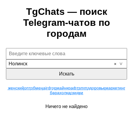
TgChats — поиск
Telegram-чатов по
городам
Нолинск
Искать
женский
опт
обмен
airdrop
майнкрафт
smm
здоровье
маркетинг
барахолка
скидки
Ничего не найдено