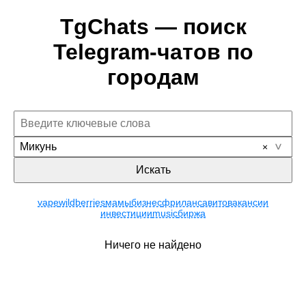
TgChats — поиск
Telegram-чатов по
городам
Микунь
Искать
vape
wildberries
мамы
бизнес
фриланс
авито
вакансии
инвестиции
music
биржа
Ничего не найдено