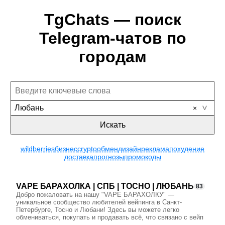
TgChats — поиск
Telegram-чатов по
городам
Любань
Искать
wildberries
бизнес
crypto
обмен
дизайн
реклама
похудение
доставка
прогнозы
промокоды
VAPE БАРАХОЛКА | СПБ | ТОСНО | ЛЮБАНЬ
83
Добро пожаловать на нашу "VAPE БАРАХОЛКУ" —
уникальное сообщество любителей вейпинга в Санкт-
Петербурге, Тосно и Любани! Здесь вы можете легко
обмениваться, покупать и продавать всё, что связано с вейп