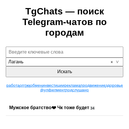
TgChats — поиск
Telegram-чатов по
городам
Лагань
Искать
работа
опт
жк
обмен
инвестиции
реклама
продвижение
здоровье
фулфилмент
подслушано
Мужское братство❤️ Чк тоже будет
34