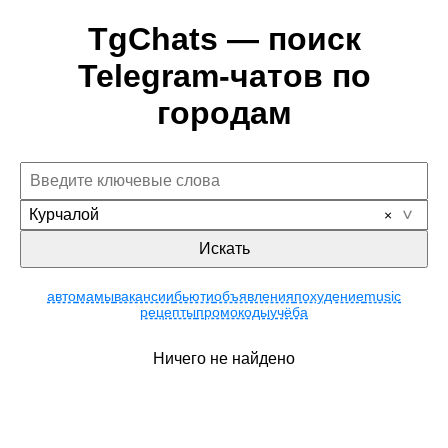
TgChats — поиск
Telegram-чатов по
городам
Курчалой
Искать
авто
мамы
вакансии
бьюти
объявления
похудение
music
рецепты
промокоды
учёба
Ничего не найдено