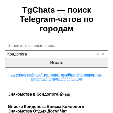
TgChats — поиск
Telegram-чатов по
городам
Кондопога
Искать
услуги
подработка
бьюти
маркетплейс
шабашка
прогнозы
рецепты
болталка
nft
барахолка
Знакомства в Кондопоге)👍
155
Вписки Кондопога Вписка Кондопоге
Знакомства Отдых Досуг Чат