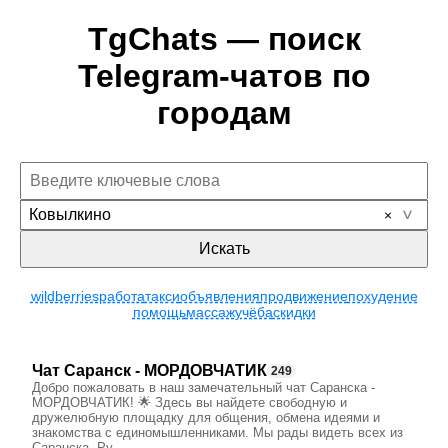
TgChats — поиск
Telegram-чатов по
городам
Ковылкино
Искать
wildberries
работа
такси
объявления
продвижение
похудение
помощь
массаж
учёба
скидки
Чат Саранск - МОРДОВЧАТИК
249
Добро пожаловать в наш замечательный чат Саранска -
МОРДОВЧАТИК! 🌟 Здесь вы найдете свободную и
дружелюбную площадку для общения, обмена идеями и
знакомства с единомышленниками. Мы рады видеть всех из
Саранска, Ру