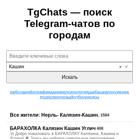
TgChats — поиск
Telegram-чатов по
городам
Кашин
Искать
работа
инфографика
аниме
психология
шабашка
похудение
music
прогнозы
футбол
нюдсы
Все жители: Нерль- Калязин-Кашин.
1584
БАРАХОЛКА Калязин Кашин Углич
408
🚀 Добро пожаловать в БАРАХОЛКУ Калязина, Кашина и
Углича! 🌟 Здесь вы найдете уникальные предложения,