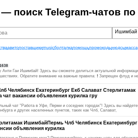
 — поиск Telegram-чатов по
Ишимбай
ства
авито
поставщики
music
болталка
помощь
промокоды
нюдсы
масса
1638
у Анти Гаи Ишимбай! Здесь вы сможете делиться актуальной информаци
шествиях. Обратите внимание на важные правила: ❗ Запрещен флуд и н
лб Челябинск Екатеринбург Екб Cалават Cтерлитамак
чат вакансии объявления курилка гру
льный чат "Работа в Уфе, Перми и соседних городах"! Здесь вы найдете
бурга и других населенных пунктов, таких как Члб, Салават,
ерлитамак ИшимбайПермь Члб Челябинск Екатеринбург
ансии объявления курилка
тостане и Пермском крае? Присоединяйтесь к нашему чату для обсужде