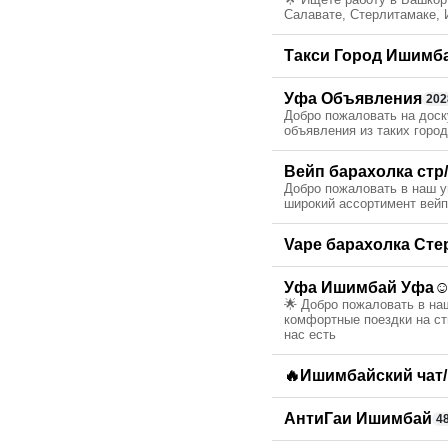
Салавате, Стерлитамаке, 
Такси Город Ишимб
Уфа Объявления
202
Добро пожаловать на доск
объявления из таких горо
Вейп барахолка стр
Добро пожаловать в наш у
широкий ассортимент вейп
Vape барахолка Ст
Уфа Ишимбай Уфа☺
🌟 Добро пожаловать в н
комфортные поездки на ст
нас есть
🔥Ишимбайский чат
АнтиГаи Ишимбай
4