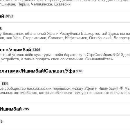
Ишимбае, Перми, Челябинске, Екатерин
ай
2052
8
у бесплатных объявлений Уфы и Республики Башкортостан! Здесь вы н
дов, как Уфа, Стерлитамак, Салават, Нефтекамск, Октябрьский, Белорецк
/слв/ишимбай
1306
ютный уголок вейп-культуры – вейп барахолку в Стр/Слв/Ишимбай! Здес
 устройств, а также продать свои собственные. Обменивайтесь
ерлитамак/Ишимбай/Салават/Уфа
978
️
884
аше сообщество пассажирских перевозок между Уфой и Ишимбаем! 🌟 М
ильных автомобилях, которые обеспечат вам уют и приятные впечатлени
/Ишимбай
795
85