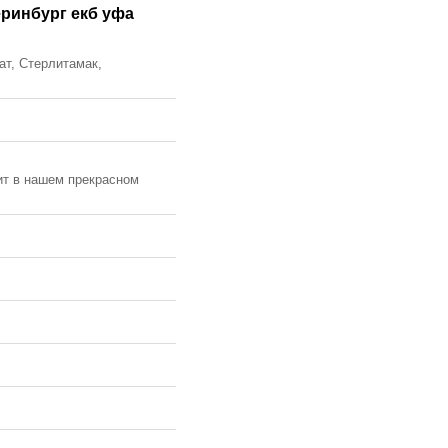
еринбург екб уфа
ат, Стерлитамак,
ит в нашем прекрасном