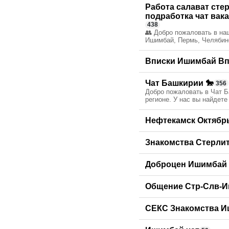
Работа салават сте
подработка чат вак
438
👥 Добро пожаловать в наш
Ишимбай, Пермь, Челябинс
Вписки Ишимбай Вп
Чат Башкирии 🐎
356
Добро пожаловать в Чат Б
регионе. У нас вы найдет
Нефтекамск Октябр
Знакомства Стерли
Доброцен Ишимбай 
Общение Стр-Слв-И
СЕКС Знакомства И