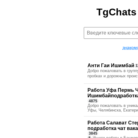
TgChats
знаком
Анти Гаи Ишимбай
1
Добро пожаловать в групп
пробках и дорожных проис
Работа Уфа Пермь Ч
Ишимбайподработка 
4875
Добро пожаловать в уника
Уфы, Челябинска, Екатерин
Работа Cалават Cт
подработка чат вак
3845
🌟 Ищете работу в Башкор