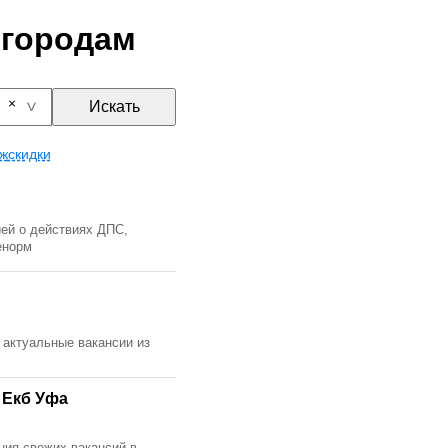
 городам
Искать
ж
скидки
ей о действиях ДПС,
енорм
 актуальные вакансии из
 Екб Уфа
ния свежих вакансий в