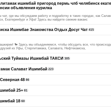
рлитамак ишимбай пригород пермь члб челябинск екат
ансии объявления курилка
 чат, где мы обсуждаем работу и подработку в таких городах, как Салав
к, Екатеринбург и Уфа! Здесь вы найдете свежие ваканс
иска Ишимбае Знакомства Отдых Досуг Чат
415
ашкирии! 🐎 Здесь мы объединяемся, чтобы обсудить все, что происход
е друзей из Уфы, Стерлитамака, Салавата, Нефтекамска,
ьский Туймазы Ишимбай ТАКСИ
305
тамак Салават Ишимбай
223
Северная 48
86
шимбай 25+
81
шимбай 18
60