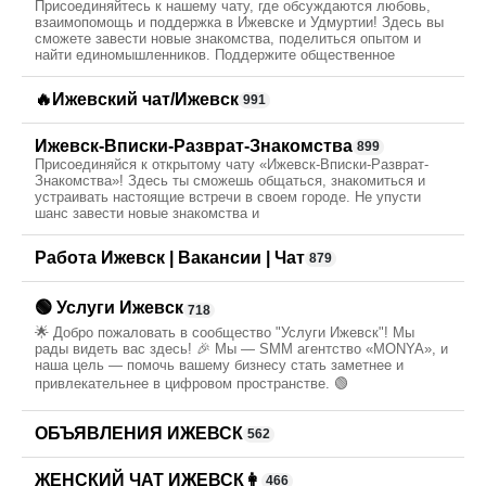
Присоединяйтесь к нашему чату, где обсуждаются любовь,
взаимопомощь и поддержка в Ижевске и Удмуртии! Здесь вы
сможете завести новые знакомства, поделиться опытом и
найти единомышленников. Поддержите общественное
🔥Ижевский чат/Ижевск
991
Ижевск-Вписки-Разврат-Знакомства
899
Присоединяйся к открытому чату «Ижевск-Вписки-Разврат-
Знакомства»! Здесь ты сможешь общаться, знакомиться и
устраивать настоящие встречи в своем городе. Не упусти
шанс завести новые знакомства и
Работа Ижевск | Вакансии | Чат
879
🟢 Услуги Ижевск
718
🌟 Добро пожаловать в сообщество "Услуги Ижевск"! Мы
рады видеть вас здесь! 🎉 Мы — SMM агентство «MONYA», и
наша цель — помочь вашему бизнесу стать заметнее и
привлекательнее в цифровом пространстве. 🟢
ОБЪЯВЛЕНИЯ ИЖЕВСК
562
ЖЕНСКИЙ ЧАТ ИЖЕВСК👩
466