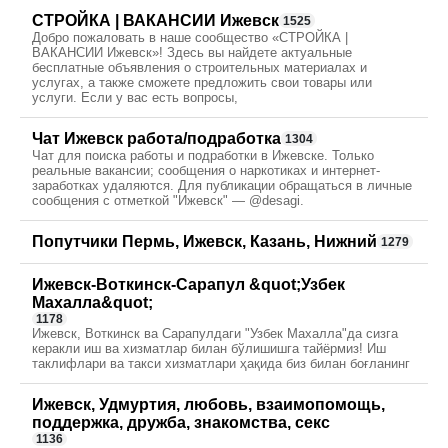
СТРОЙКА | ВАКАНСИИ Ижевск
1525
Добро пожаловать в наше сообщество «СТРОЙКА |
ВАКАНСИИ Ижевск»! Здесь вы найдете актуальные
бесплатные объявления о строительных материалах и
услугах, а также сможете предложить свои товары или
услуги. Если у вас есть вопросы,
Чат Ижевск работа/подработка
1304
Чат для поиска работы и подработки в Ижевске. Только
реальные вакансии; сообщения о наркотиках и интернет-
заработках удаляются. Для публикации обращаться в личные
сообщения с отметкой "Ижевск" — @desagi.
Попутчики Пермь, Ижевск, Казань, Нижний
1279
Ижевск-Воткинск-Сарапул &quot;Узбек
Махалла&quot;
1178
Ижевск, Воткинск ва Сарапулдаги "Узбек Махалла"да сизга
керакли иш ва хизматлар билан бўлишишга тайёрмиз! Иш
таклифлари ва такси хизматлари ҳақида биз билан боғланинг
Ижевск, Удмуртия, любовь, взаимопомощь,
поддержка, дружба, знакомства, секс
1136