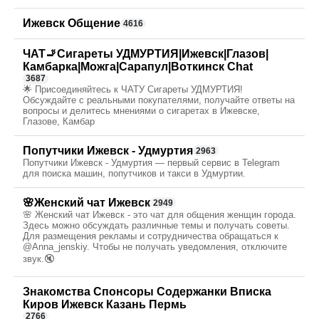
Ижевск Общение
4616
ЧАТ🚬Сигареты УДМУРТИЯ|Ижевск|Глазов|
Камбарка|Можга|Сарапул|Воткинск Chat
3687
🌟 Присоединяйтесь к ЧАТУ Сигареты УДМУРТИЯ!
Обсуждайте с реальными покупателями, получайте ответы на
вопросы и делитесь мнениями о сигаретах в Ижевске,
Глазове, Камбар
Попутчики Ижевск - Удмуртия
2963
Попутчики Ижевск - Удмуртия — первый сервис в Telegram
для поиска машин, попутчиков и такси в Удмуртии.
🌸Женский чат Ижевск
2949
🌸 Женский чат Ижевск - это чат для общения женщин города.
Здесь можно обсуждать различные темы и получать советы.
Для размещения рекламы и сотрудничества обращаться к
@Anna_jenskiy. Чтобы не получать уведомления, отключите
звук.🔇
Знакомства Спонсоры Содержанки Вписка
Киров Ижевск Казань Пермь
2766