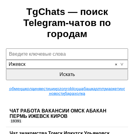
TgChats — поиск
Telegram-чатов по
городам
Ижевск
Искать
обмен
школа
инвестиции
ozon
roblox
шабашка
smm
маркетинг
новости
барахолка
ЧАТ РАБОТА ВАКАНСИИ ОМСК АБАКАН
ПЕРМЬ ИЖЕВСК КИРОВ
19391
Чат знакомства Томск Иркутск Ульяновск