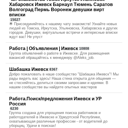
Хабаровск Ижевск Барнаул Тюмень Саратов
Волгоград Пермь Воронеж девушки вирт
вписки
15027
🌟 Присоединяйтесь к нашему чату знакомств! Узнайте новых
людей из Томска, Иркутска, Ульяновска, Хабаровска и других
городов. Девушки, виртуальные встречи и интересные вписки
ждут вас! Не упуст
Работа | Объявления | Ижевск
10808
Группа объявлений о работе в Ижевске. Для размещения
вакансий обращайтесь к менеджеру @Aleks_job.
Шабашка Ижевск
8367
Добро пожаловать в наше сообщество "Шабашка Ижевск"! Мы
рады видеть вас здесь! Наша стена открыта для общения —
не стесняйтесь делиться своими запросами и идеями. В
нашем сообществе вы найдете опытных мастеров
Работа.Поиск/предложения Ижевск и УР
Россия
6230
Группа создана для упрощения поиска работников и
работодателей в Ижевске и Удмуртской Республике,
охватывающая различные профессии - от водителей до
уборщиц. Удачи в поисках!