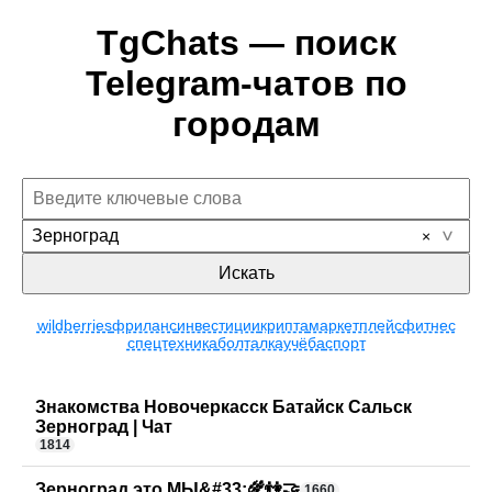
TgChats — поиск
Telegram-чатов по
городам
Зерноград
Искать
wildberries
фриланс
инвестиции
крипта
маркетплейс
фитнес
спецтехника
болталка
учёба
спорт
Знакомства Новочеркасск Батайск Сальск
Зерноград | Чат
1814
Зерноград это МЫ&#33;🌾👫🤝
1660