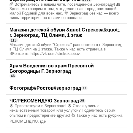
🌾 Встречайтесь в нашем чате, посвященном Зернограду! 👥
Здесь мы говорим о том, что делает наш город настоящей
малой Родиной для всех нас. 💙 Зерноград без нас — всего
лишь территория, но с нами он наполня
Магазин детской обуви &quot;Стрекоза&quot;,
г. Зерноград, ТЦ Олимп, 1 этаж
113
Магазин детской обуви "Стрекоза" расположен в г. Зерноград,
в ТЦ Олимп на 1 этаже. Также у нас есть страница в
ВКонтакте: https://vk.com/strekozaobuv.
Храм Введения во храм Пресвятой
Богородицы Г. Зерноград
46
Фотограф#Ростов#зерноград
37
ЧС/РЕКОМЕНДУЮ Зерноград
25
🌟 Приветствуем в Зернограде! 🌟 Столкнулись с
некачественным товаром или услугой? Поделитесь своим
опытом и предостерегите других! 👍 Также у нас есть рубрика
РЕКОМЕНДУЮ, где