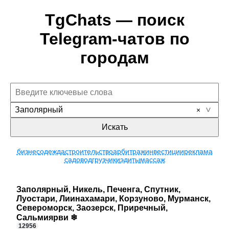
TgChats — поиск
Telegram-чатов по
городам
Заполярный
Искать
бизнес
одежда
строительство
арбитраж
инвестиции
реклама
садовод
грузчики
эдиты
массаж
Заполярный, Никель, Печенга, Спутник,
Луостари, Лиинахамари, Корзуново, Мурманск,
Североморск, Заозерск, Приречный,
Сальмиярви ❄
12956