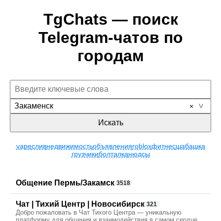
TgChats — поиск
Telegram-чатов по
городам
Закаменск
Искать
vape
слив
недвижимость
объявления
roblox
фитнес
шабашка
грузчики
болталка
нюдсы
Общение Пермь/Закамск
3518
Чат | Тихий Центр | Новосибирск
321
Добро пожаловать в Чат Тихого Центра — уникальную
платформу для общения и взаимодействия в самом сердце