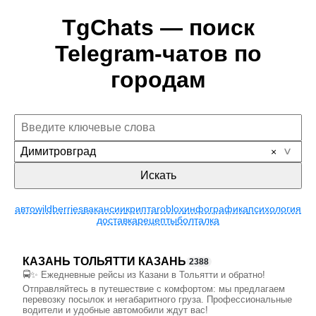
TgChats — поиск
Telegram-чатов по
городам
Димитровград
Искать
авто
wildberries
вакансии
крипта
roblox
инфографика
психология
доставка
рецепты
болталка
КАЗАНЬ ТОЛЬЯТТИ КАЗАНЬ
2388
🚍✨ Ежедневные рейсы из Казани в Тольятти и обратно!
Отправляйтесь в путешествие с комфортом: мы предлагаем
перевозку посылок и негабаритного груза. Профессиональные
водители и удобные автомобили ждут вас!