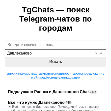
TgChats — поиск
Telegram-чатов по
городам
Давлеканово
Искать
вписки
знакомства
ставки
авито
пошлое
сигареты
продвижение
майнкрафт
спецтехника
скидки
Подслушано Раевка и Давлеканово Chat
2116
Все, что нужно Давлеканово
448
🔥 Всё, что нужно Давлеканово! Присоединяйтесь к нашему
сообществу, чтобы покупать и продавать без рекламы и