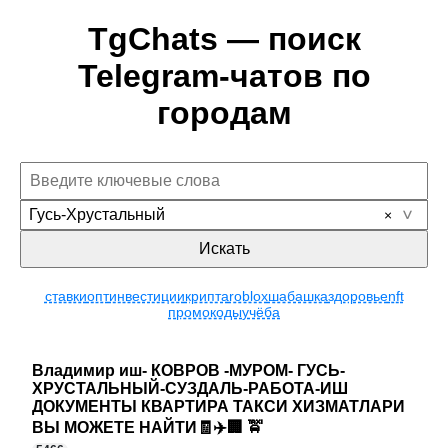
TgChats — поиск
Telegram-чатов по
городам
Гусь-Хрустальный
Искать
ставки
опт
инвестиции
крипта
roblox
шабашка
здоровье
nft
промокоды
учёба
Владимир иш- КОВРОВ -МУРОМ- ГУСЬ-
ХРУСТАЛЬНЫЙ-СУЗДАЛЬ-РАБОТА-ИШ
ДОКУМЕНТЫ КВАРТИРА ТАКСИ ХИЗМАТЛАРИ
ВЫ МОЖЕТЕ НАЙТИ🧾✈️🏢 🚖