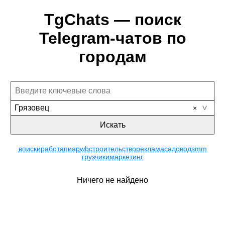
TgChats — поиск
Telegram-чатов по
городам
Грязовец
Искать
вписки
работа
пиар
wb
строительство
реклама
садовод
smm
грузчики
маркетинг
Ничего не найдено