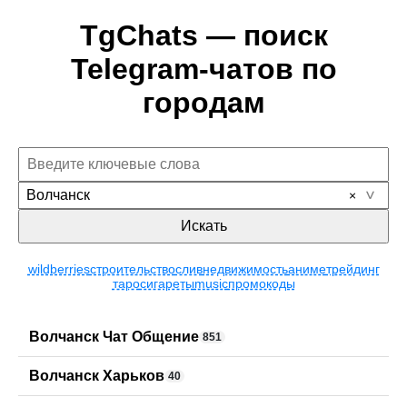
TgChats — поиск
Telegram-чатов по
городам
Волчанск
Искать
wildberries
строительство
слив
недвижимость
аниме
трейдинг
таро
сигареты
music
промокоды
Волчанск Чат Общение
851
Волчанск Харьков
40