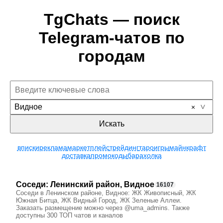
TgChats — поиск
Telegram-чатов по
городам
Видное
Искать
вписки
реклама
маркетплейс
трейдинг
таро
игры
майнкрафт
доставка
промокоды
барахолка
Соседи: Ленинский район, Видное
16107
Соседи в Ленинском районе, Видное: ЖК Живописный, ЖК
Южная Битца, ЖК Видный Город, ЖК Зеленые Аллеи.
Заказать размещение можно через @uma_admins. Также
доступны 300 ТОП чатов и каналов