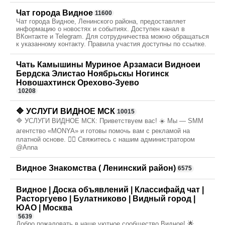
Чат города Видное
11600
Чат города Видное, Ленинского района, предоставляет
информацию о новостях и событиях. Доступен канал в
ВКонтакте и Telegram. Для сотрудничества можно обращаться
к указанному контакту. Правила участия доступны по ссылке.
Чать Камышины Муриное Арзамаси Видноеи
Бердска Элистао Ноябрьскы Ногинск
Новошахтинск Орехово-Зуево
10208
🔷 УСЛУГИ ВИДНОЕ МСК
10015
🔷 УСЛУГИ ВИДНОЕ МСК: Приветствуем вас! ☀️ Мы — SMM
агентство «MONYA» и готовы помочь вам с рекламой на
платной основе. ❤️‍🔥 Свяжитесь с нашим администратором
@Anna
Видное Знакомства ( Ленинский район)
6575
Видное | Доска объявлений | Классифайд чат |
Расторгуево | Булатниково | Видный город |
ЮАО | Москва
5639
Добро пожаловать в наше уютное сообщество Видное! 🌟