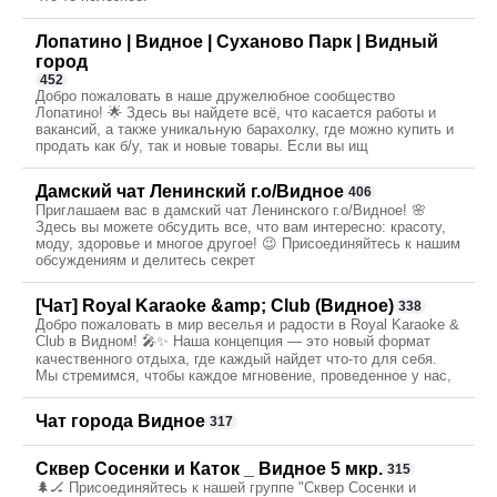
Лопатино | Видное | Суханово Парк | Видный
город
452
Добро пожаловать в наше дружелюбное сообщество
Лопатино! 🌟 Здесь вы найдете всё, что касается работы и
вакансий, а также уникальную барахолку, где можно купить и
продать как б/у, так и новые товары. Если вы ищ
Дамский чат Ленинский г.о/Видное
406
Приглашаем вас в дамский чат Ленинского г.о/Видное! 🌸
Здесь вы можете обсудить все, что вам интересно: красоту,
моду, здоровье и многое другое! 😉 Присоединяйтесь к нашим
обсуждениям и делитесь секрет
[Чат] Royal Karaoke &amp; Club (Видное)
338
Добро пожаловать в мир веселья и радости в Royal Karaoke &
Club в Видном! 🎤✨ Наша концепция — это новый формат
качественного отдыха, где каждый найдет что-то для себя.
Мы стремимся, чтобы каждое мгновение, проведенное у нас,
Чат города Видное
317
Сквер Сосенки и Каток _ Видное 5 мкр.
315
🌲🏒 Присоединяйтесь к нашей группе "Сквер Сосенки и