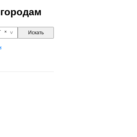
 городам
г
Искать
ж