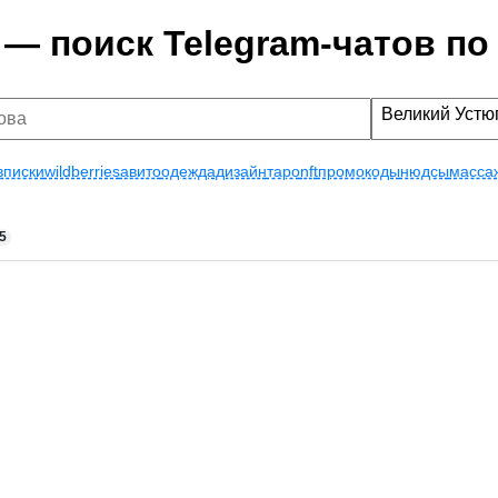
 — поиск Telegram-чатов по
Великий Устю
вписки
wildberries
авито
одежда
дизайн
таро
nft
промокоды
нюдсы
масса
5