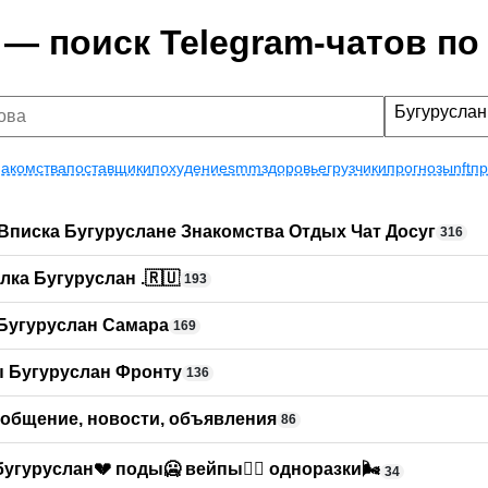
 — поиск Telegram-чатов по
Бугуруслан
накомства
поставщики
похудение
smm
здоровье
грузчики
прогнозы
nft
пр
Вписка Бугуруслане Знакомства Отдых Чат Досуг
316
ка Бугуруслан .🇷🇺
193
 Бугуруслан Самара
169
ы Бугуруслан Фронту
136
, общение, новости, объявления
86
бугуруслан💔 поды🥶 вейпы😶‍🌫 одноразки🌬
34