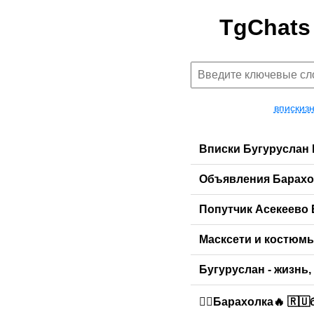
TgChats
вписки
з
Вписки Бугуруслан 
Объявления Барахол
Попутчик Асекеево
Масксети и костюм
Бугуруслан - жизнь
❤️‍🔥Барахолка🔥 🇷