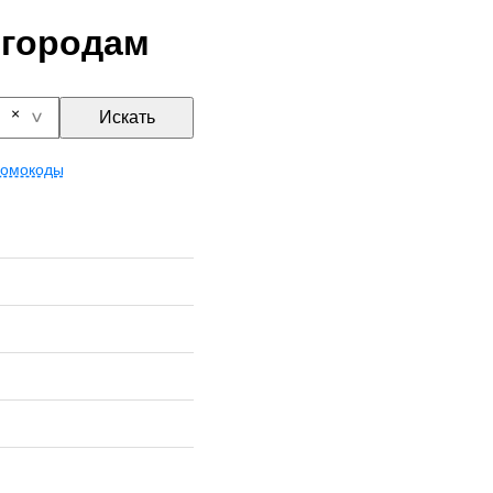
 городам
Искать
омокоды