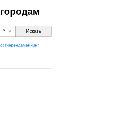
 городам
Искать
ости
аренда
майнинг