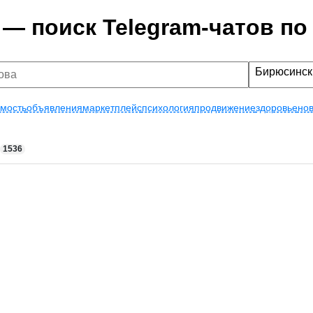
 — поиск Telegram-чатов по
Бирюсинск
мость
объявления
маркетплейс
психология
продвижение
здоровье
нов
1536