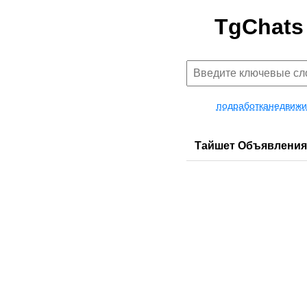
TgChats
подработка
недвижи
Тайшет Объявления